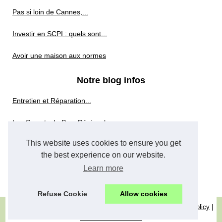
Pas si loin de Cannes,...
Investir en SCPI : quels sont...
Avoir une maison aux normes
Notre blog infos
Entretien et Réparation...
Les Secrets du Parc Régional...
This website uses cookies to ensure you get
Votre Prochain Éden: Les...
the best experience on our website.
Quelles sont les SCPI «...
Learn more
Refuse Cookie
Allow cookies
© 2026
Agence-immobilier-cannes.com
|
Plan du site
|
Cookies Policy
|
Dotclear © 2003-2026