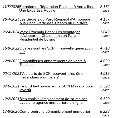
11/5/2025
Entretien et Réparation Frisquet à Versailles :
2 172
Une Expertise Royale
clics
26/4/2024
Les Secrets du Parc Régional d'Armorique :
4 157
À la Découverte des Trésors du Finistère
clics
26/4/2024
Votre Prochain Éden: Les Avantages
3 642
d’Acheter un Chalet dans un Parc
clics
Résidentiel de Loisirs
16/8/2022
Quelles sont les SCPI « nouvelle génération
4 710
» ?
clics
12/8/2022
5 magnifiques appartements en vente à
4 650
Toulouse
clics
02/11/2021
Vos parts de SCPI peuvent-elles être
4 915
revendues à un tiers ?
clics
07/6/2021
Ce qu'il faut savoir sur la SCPI Malraux pour
5 528
investir
clics
12/2/2021
Bien choisir l'emplacement de sa maison
5 390
avec une agence immobilière en ligne
clics
17/8/2020
Comprendre le démembrement immobilier
5 223
clics