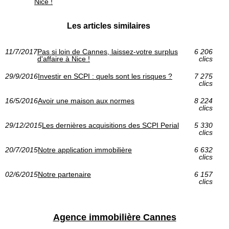
Nice !
Les articles similaires
11/7/2017
Pas si loin de Cannes, laissez-votre surplus
6 206
d'affaire à Nice !
clics
29/9/2016
Investir en SCPI : quels sont les risques ?
7 275
clics
16/5/2016
Avoir une maison aux normes
8 224
clics
29/12/2015
Les dernières acquisitions des SCPI Perial
5 330
clics
20/7/2015
Notre application immobilière
6 632
clics
02/6/2015
Notre partenaire
6 157
clics
Agence immobilière Cannes