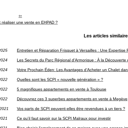
réaliser une vente en EHPAD ?
Les articles similair
2025
Entretien et Réparation Frisquet à Versailles : Une Expertise
2024
Les Secrets du Parc Régional d'Armorique : À la Découverte 
2024
Votre Prochain Éden: Les Avantages d’Acheter un Chalet dans
2022
Quelles sont les SCPI « nouvelle génération » ?
2022
5 magnifiques appartements en vente à Toulouse
2022
Découvrez ces 3 superbes appartements en vente à Megève
/2021
Vos parts de SCPI peuvent-elles être revendues à un tiers ?
2021
Ce qu'il faut savoir sur la SCPI Malraux pour investir
2021
Bien choisir l'emplacement de sa maison avec une agence im