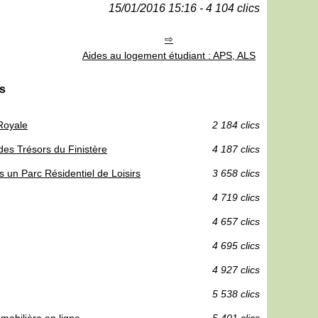
15/01/2016 15:16 - 4 104 clics
Aides au logement étudiant : APS, ALS
es
 Royale
2 184 clics
des Trésors du Finistère
4 187 clics
 un Parc Résidentiel de Loisirs
3 658 clics
4 719 clics
4 657 clics
4 695 clics
4 927 clics
5 538 clics
mobilière en ligne
5 401 clics