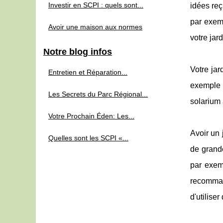
Investir en SCPI : quels sont...
idées reç
par exem
Avoir une maison aux normes
votre jard
Notre blog infos
Votre jar
Entretien et Réparation...
exemple l
Les Secrets du Parc Régional...
solarium 
Votre Prochain Éden: Les...
Avoir un 
Quelles sont les SCPI «...
de grande
par exem
recomman
d'utilise