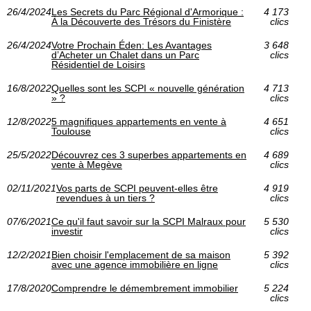
26/4/2024
Les Secrets du Parc Régional d'Armorique :
4 173
À la Découverte des Trésors du Finistère
clics
26/4/2024
Votre Prochain Éden: Les Avantages
3 648
d’Acheter un Chalet dans un Parc
clics
Résidentiel de Loisirs
16/8/2022
Quelles sont les SCPI « nouvelle génération
4 713
» ?
clics
12/8/2022
5 magnifiques appartements en vente à
4 651
Toulouse
clics
25/5/2022
Découvrez ces 3 superbes appartements en
4 689
vente à Megève
clics
02/11/2021
Vos parts de SCPI peuvent-elles être
4 919
revendues à un tiers ?
clics
07/6/2021
Ce qu'il faut savoir sur la SCPI Malraux pour
5 530
investir
clics
12/2/2021
Bien choisir l'emplacement de sa maison
5 392
avec une agence immobilière en ligne
clics
17/8/2020
Comprendre le démembrement immobilier
5 224
clics