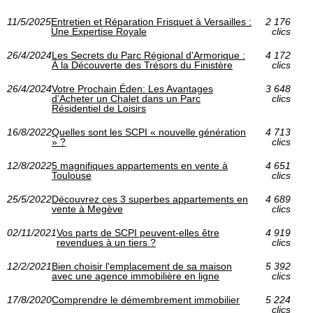
11/5/2025
Entretien et Réparation Frisquet à Versailles :
2 176
Une Expertise Royale
clics
26/4/2024
Les Secrets du Parc Régional d'Armorique :
4 172
À la Découverte des Trésors du Finistère
clics
26/4/2024
Votre Prochain Éden: Les Avantages
3 648
d’Acheter un Chalet dans un Parc
clics
Résidentiel de Loisirs
16/8/2022
Quelles sont les SCPI « nouvelle génération
4 713
» ?
clics
12/8/2022
5 magnifiques appartements en vente à
4 651
Toulouse
clics
25/5/2022
Découvrez ces 3 superbes appartements en
4 689
vente à Megève
clics
02/11/2021
Vos parts de SCPI peuvent-elles être
4 919
revendues à un tiers ?
clics
12/2/2021
Bien choisir l'emplacement de sa maison
5 392
avec une agence immobilière en ligne
clics
17/8/2020
Comprendre le démembrement immobilier
5 224
clics