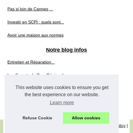
Pas si loin de Cannes,...
Investir en SCPI : quels sont...
Avoir une maison aux normes
Notre blog infos
Entretien et Réparation...
Les Secrets du Parc Régional...
This website uses cookies to ensure you get
Votre Prochain Éden: Les...
the best experience on our website.
Quelles sont les SCPI «...
Learn more
Refuse Cookie
Allow cookies
© 2026
Agence-immobilier-cannes.com
|
Plan du site
|
Cookies Policy
|
Dotclear © 2003-2026