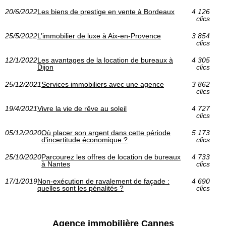
20/6/2022
Les biens de prestige en vente à Bordeaux
4 126
clics
25/5/2022
L’immobilier de luxe à Aix-en-Provence
3 854
clics
12/1/2022
Les avantages de la location de bureaux à
4 305
Dijon
clics
25/12/2021
Services immobiliers avec une agence
3 862
clics
19/4/2021
Vivre la vie de rêve au soleil
4 727
clics
05/12/2020
Où placer son argent dans cette période
5 173
d'incertitude économique ?
clics
25/10/2020
Parcourez les offres de location de bureaux
4 733
à Nantes
clics
17/1/2019
Non-exécution de ravalement de façade :
4 690
quelles sont les pénalités ?
clics
Agence immobilière Cannes