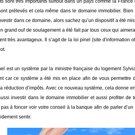
s sont très importants surtout dans un pays comme la France o
 sont prélevés et cela même dans le domaine immobilier. Bien 
nvestir dans ce domaine, alors sachez qu’un dispositif a été mis
n grand ouf de soulagement a été fait par tous ceux qui aimerai
ent très avantageux. Il s’agit de la loi pinel (site d'information
ot.
nel est un système par la ministre française du logement Sylvia
nt car ce système a été mis en place afin de vous permettre de
la réduction d’impôts. Avec ce nouveau système, cela donne env
ussi investir dans le domaine immobilier et aussi profiter de 
 pas à foncer voir votre conseil à la banque afin de parler d’un
pidement sentir.