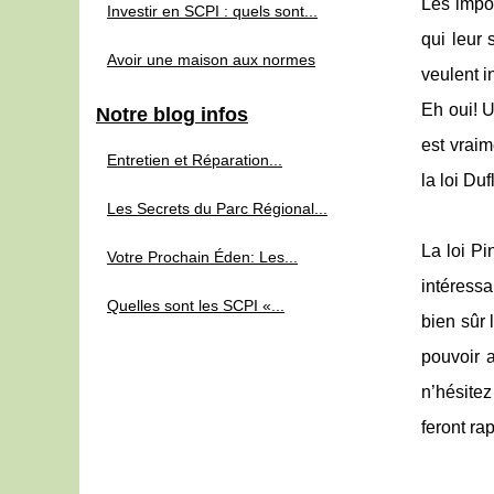
Les impôt
Investir en SCPI : quels sont...
qui leur
Avoir une maison aux normes
veulent i
Eh oui! U
Notre blog infos
est vraim
Entretien et Réparation...
la loi Dufl
Les Secrets du Parc Régional...
La loi Pi
Votre Prochain Éden: Les...
intéressa
Quelles sont les SCPI «...
bien sûr 
pouvoir a
n’hésitez
feront ra