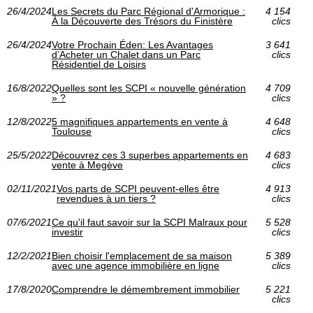
26/4/2024
Les Secrets du Parc Régional d'Armorique :
4 154
À la Découverte des Trésors du Finistère
clics
26/4/2024
Votre Prochain Éden: Les Avantages
3 641
d’Acheter un Chalet dans un Parc
clics
Résidentiel de Loisirs
16/8/2022
Quelles sont les SCPI « nouvelle génération
4 709
» ?
clics
12/8/2022
5 magnifiques appartements en vente à
4 648
Toulouse
clics
25/5/2022
Découvrez ces 3 superbes appartements en
4 683
vente à Megève
clics
02/11/2021
Vos parts de SCPI peuvent-elles être
4 913
revendues à un tiers ?
clics
07/6/2021
Ce qu'il faut savoir sur la SCPI Malraux pour
5 528
investir
clics
12/2/2021
Bien choisir l'emplacement de sa maison
5 389
avec une agence immobilière en ligne
clics
17/8/2020
Comprendre le démembrement immobilier
5 221
clics